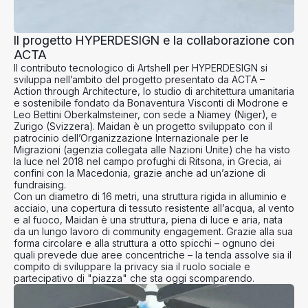
Il progetto HYPERDESIGN e la collaborazione con
ACTA
Il contributo tecnologico di Artshell per HYPERDESIGN si
sviluppa nell’ambito del progetto presentato da ACTA –
Action through Architecture, lo studio di architettura umanitaria
e sostenibile fondato da Bonaventura Visconti di Modrone e
Leo Bettini Oberkalmsteiner, con sede a Niamey (Niger), e
Zurigo (Svizzera). Maidan è un progetto sviluppato con il
patrocinio dell’Organizzazione Internazionale per le
Migrazioni (agenzia collegata alle Nazioni Unite) che ha visto
la luce nel 2018 nel campo profughi di Ritsona, in Grecia, ai
confini con la Macedonia, grazie anche ad un’azione di
fundraising.
Con un diametro di 16 metri, una struttura rigida in alluminio e
acciaio, una copertura di tessuto resistente all’acqua, al vento
e al fuoco, Maidan è una struttura, piena di luce e aria, nata
da un lungo lavoro di community engagement. Grazie alla sua
forma circolare e alla struttura a otto spicchi – ognuno dei
quali prevede due aree concentriche – la tenda assolve sia il
compito di sviluppare la privacy sia il ruolo sociale e
partecipativo di "piazza" che sta oggi scomparendo.