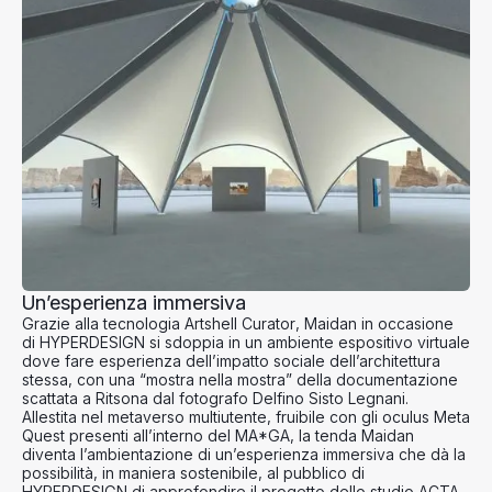
Un’esperienza immersiva
Grazie alla tecnologia
Artshell Curator
,
Maidan
in occasione
di
HYPERDESIGN
si sdoppia in un ambiente espositivo virtuale
dove fare esperienza dell’impatto sociale dell’architettura
stessa, con una “mostra nella mostra” della documentazione
scattata a Ritsona dal fotografo
Delfino Sisto Legnani
.
Allestita nel metaverso multiutente, fruibile con gli
oculus Meta
Quest
presenti all’interno del
MA*GA
, la tenda
Maidan
diventa l’ambientazione di un’esperienza immersiva che dà la
possibilità, in maniera sostenibile, al pubblico di
HYPERDESIGN
di approfondire il progetto dello studio
ACTA
,